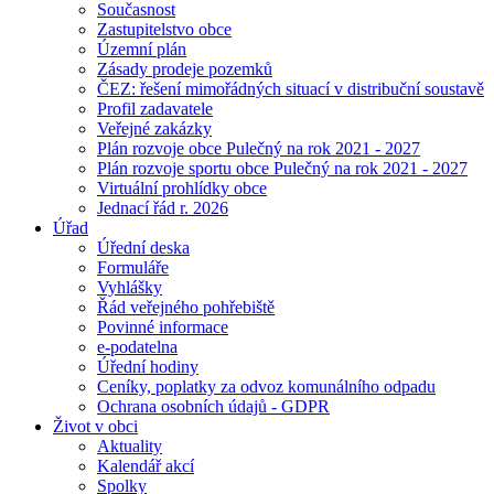
Současnost
Zastupitelstvo obce
Územní plán
Zásady prodeje pozemků
ČEZ: řešení mimořádných situací v distribuční soustavě
Profil zadavatele
Veřejné zakázky
Plán rozvoje obce Pulečný na rok 2021 - 2027
Plán rozvoje sportu obce Pulečný na rok 2021 - 2027
Virtuální prohlídky obce
Jednací řád r. 2026
Úřad
Úřední deska
Formuláře
Vyhlášky
Řád veřejného pohřebiště
Povinné informace
e-podatelna
Úřední hodiny
Ceníky, poplatky za odvoz komunálního odpadu
Ochrana osobních údajů - GDPR
Život v obci
Aktuality
Kalendář akcí
Spolky