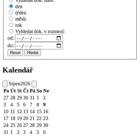
Vyhledat dok. staré:
den
týden
měsíc
rok
Vyhledat dok. v rozmezí:
od:
do:
Reset
Hledat
Kalendář
Srpen
2026
Po
Út
St
Čt
Pá
So
Ne
27
28
29
30
31
1
2
3
4
5
6
7
8
9
10
11
12
13
14
15
16
17
18
19
20
21
22
23
24
25
26
27
28
29
30
31
1
2
3
4
5
6