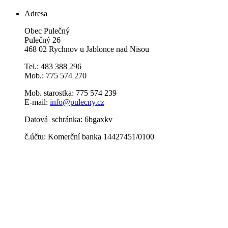
Adresa
Obec Pulečný
Pulečný 26
468 02 Rychnov u Jablonce nad Nisou
Tel.: 483 388 296
Mob.: 775 574 270
Mob. starostka: 775 574 239
E-mail:
info@pulecny.cz
Datová schránka: 6bgaxkv
č.účtu: Komerční banka 14427451/0100