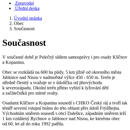
Zpravodaj
Úřední deska
Úvodní stránka
Obec
Současnost
Současnost
V současné době je Pulečný sídlem samosprávy i pro osady Klíčnov
a Kopaninu.
Obec se rozkládá na 600 ha půdy, 5 km jižně od okresního města
Jablonce nad Nisou v nadmořské výšce 450 - 650 m. Terén je
středně členitý a svažuje se v údolíčku od jihovýchodu
k severozápadu. Okolní terén přímo vybízí k lyžování dětí
a začátečníků pro mírné svahy.
Osadami Klíčnov a Kopanina sousedí s CHKO Český ráj a tvoří tak
téměř severní vstupní bránu do této oblasti přes údolí Frýdštejna.
Východním směrem sousedí s obcí Dalešice, západním směrem leží
1 km vzdálený Rychnov u Jablonce nad Nisou, ke kterému obec
od 60. let až do roku 1992 patřila.