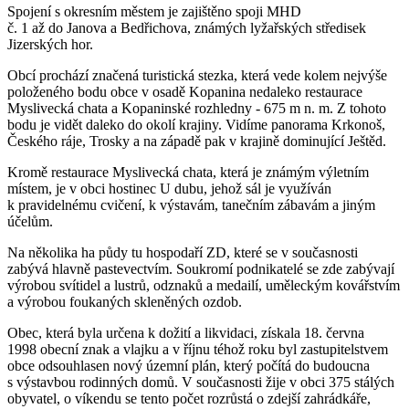
Spojení s okresním městem je zajištěno spoji MHD
č. 1 až do Janova a Bedřichova, známých lyžařských středisek
Jizerských hor.
Obcí prochází značená turistická stezka, která vede kolem nejvýše
položeného bodu obce v osadě Kopanina nedaleko restaurace
Myslivecká chata a Kopaninské rozhledny - 675 m n. m. Z tohoto
bodu je vidět daleko do okolí krajiny. Vidíme panorama Krkonoš,
Českého ráje, Trosky a na západě pak v krajině dominující Ještěd.
Kromě restaurace Myslivecká chata, která je známým výletním
místem, je v obci hostinec U dubu, jehož sál je využíván
k pravidelnému cvičení, k výstavám, tanečním zábavám a jiným
účelům.
Na několika ha půdy tu hospodaří ZD, které se v současnosti
zabývá hlavně pastevectvím. Soukromí podnikatelé se zde zabývají
výrobou svítidel a lustrů, odznaků a medailí, uměleckým kovářstvím
a výrobou foukaných skleněných ozdob.
Obec, která byla určena k dožití a likvidaci, získala 18. června
1998 obecní znak a vlajku a v říjnu téhož roku byl zastupitelstvem
obce odsouhlasen nový územní plán, který počítá do budoucna
s výstavbou rodinných domů. V současnosti žije v obci 375 stálých
obyvatel, o víkendu se tento počet rozrůstá o zdejší zahrádkáře,