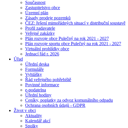
Současnost
Zastupitelstvo obce
Územní plán
Zásady prodeje pozemků
ČEZ: řešení mimořádných situací v distribuční soustavě
Profil zadavatele
Veřejné zakázky
Plán rozvoje obce Pulečný na rok 2021 - 2027
Plán rozvoje sportu obce Pulečný na rok 2021 - 2027
Virtuální prohlídky obce
Jednací řád r. 2026
Úřad
Úřední deska
Formuláře
Vyhlášky
Řád veřejného pohřebiště
Povinné informace
e-podatelna
Úřední hodiny
Ceníky, poplatky za odvoz komunálního odpadu
Ochrana osobních údajů - GDPR
Život v obci
Aktuality
Kalendář akcí
Spolky