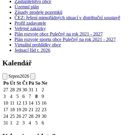
Zastupitelstvo obce
Územní plán
Zásady prodeje pozemků
ČEZ: řešení mimořádných situací v distribuční soustavě
Profil zadavatele
Veřejné zakázky
Plán rozvoje obce Pulečný na rok 2021 - 2027
Plán rozvoje sportu obce Pulečný na rok 2021 - 2027
Virtuální prohlídky obce
Jednací řád r. 2026
Kalendář
Srpen
2026
Po
Út
St
Čt
Pá
So
Ne
27
28
29
30
31
1
2
3
4
5
6
7
8
9
10
11
12
13
14
15
16
17
18
19
20
21
22
23
24
25
26
27
28
29
30
31
1
2
3
4
5
6