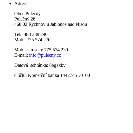
Adresa
Obec Pulečný
Pulečný 26
468 02 Rychnov u Jablonce nad Nisou
Tel.: 483 388 296
Mob.: 775 574 270
Mob. starostka: 775 574 239
E-mail:
info@pulecny.cz
Datová schránka: 6bgaxkv
č.účtu: Komerční banka 14427451/0100