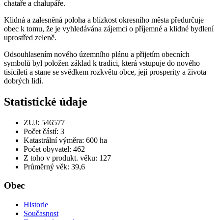
chataře a chalupáře.
Klidná a zalesněná poloha a blízkost okresního města předurčuje
obec k tomu, že je vyhledávána zájemci o příjemné a klidné bydlení
uprostřed zeleně.
Odsouhlasením nového územního plánu a přijetím obecních
symbolů byl položen základ k tradici, která vstupuje do nového
tisíciletí a stane se svědkem rozkvětu obce, její prosperity a života
dobrých lidí.
Statistické údaje
ZUJ: 546577
Počet částí: 3
Katastrální výměra: 600 ha
Počet obyvatel: 462
Z toho v produkt. věku: 127
Průměrný věk: 39,6
Obec
Historie
Současnost