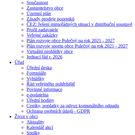
Současnost
Zastupitelstvo obce
Územní plán
Zásady prodeje pozemků
ČEZ: řešení mimořádných situací v distribuční soustavě
Profil zadavatele
Veřejné zakázky
Plán rozvoje obce Pulečný na rok 2021 - 2027
Plán rozvoje sportu obce Pulečný na rok 2021 - 2027
Virtuální prohlídky obce
Jednací řád r. 2026
Úřad
Úřední deska
Formuláře
Vyhlášky
Řád veřejného pohřebiště
Povinné informace
e-podatelna
Úřední hodiny
Ceníky, poplatky za odvoz komunálního odpadu
Ochrana osobních údajů - GDPR
Život v obci
Aktuality
Kalendář akcí
Spolky