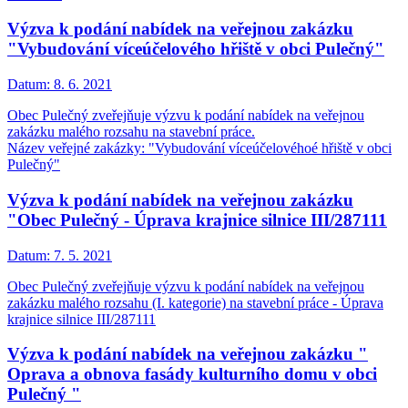
Výzva k podání nabídek na veřejnou zakázku
"Vybudování víceúčelového hřiště v obci Pulečný"
Datum:
8. 6. 2021
Obec Pulečný zveřejňuje výzvu k podání nabídek na veřejnou
zakázku malého rozsahu na stavební práce.
Název veřejné zakázky: "Vybudování víceúčelovéhoé hřiště v obci
Pulečný"
Výzva k podání nabídek na veřejnou zakázku
"Obec Pulečný - Úprava krajnice silnice III/287111
Datum:
7. 5. 2021
Obec Pulečný zveřejňuje výzvu k podání nabídek na veřejnou
zakázku malého rozsahu (I. kategorie) na stavební práce - Úprava
krajnice silnice III/287111
Výzva k podání nabídek na veřejnou zakázku "
Oprava a obnova fasády kulturního domu v obci
Pulečný "