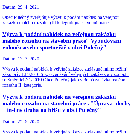
Datum:
29. 4. 2021
Obec Pulečný zveřejňuje výzvu k podání nabídek na veřejnou
zakázku malého rozsahu (III.kategorie)na stavební práce.
Výzva k podání nabídek na veřejnou zakázku
malého rozsahu na stavební práce" Vybudování
volnočasového sportoviště v obci Pulečný"
Datum:
13. 7. 2020
Výzva k podání nabídek k veřejné zakázce zadávané mimo režim´
zákona č. 134/2016 Sb., o zadávání veřejných zakázek a v souladu
se Směrnicí č.1/2019 Obce Pulečný jako veřejná zakázka malého
rozsahu II. kategorie.
Výzva k podání nabídek na veřejnou zakázku
malého rozsahu na stavební práce : "Úprava plochy
+ in-line dráha na hřišti v obci Pulečný"
Datum:
25. 6. 2020
Výzva k podání nabídek k veřejné zakázce zadávané mimo režim