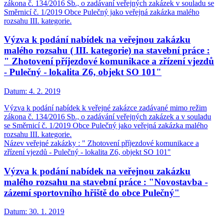
zákona č. 134/2016 Sb., o zadávaní veřejných zakázek v souladu se
Směrnicí č. 1/2019 Obce Pulečný jako veřejná zakázka malého
rozsahu III. kategorie.
Výzva k podání nabídek na veřejnou zakázku
malého rozsahu ( III. kategorie) na stavební práce :
" Zhotovení příjezdové komunikace a zřízení vjezdů
- Pulečný - lokalita Z6, objekt SO 101"
Datum:
4. 2. 2019
Výzva k podání nabídek k veřejné zakázce zadávané mimo režim
zákona č. 134/2016 Sb., o zadávání veřejných zakázek a v souladu
se Směrnicí č. 1/2019 Obce Pulečný jako veřejná zakázka malého
rozsahu III. kategorie.
Název veřejné zakázky : " Zhotovení příjezdové komunikace a
zřízení vjezdů - Pulečný - lokalita Z6, objekt SO 101"
Výzva k podání nabídek na veřejnou zakázku
malého rozsahu na stavební práce : "Novostavba -
zázemí sportovního hřiště do obce Pulečný"
Datum:
30. 1. 2019