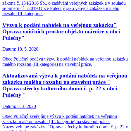
zákona č. 134/2016 Sb., o zadávání veřejných zakázek a v souladu
se Směrnicí 1/2019 Obce Pulečný jako veřejná zakázka malého
rozsahu III. kategorie.
Výzva k podání nabídek na veřejnou zakázku"
Oprava vnitřních prostor objektu márnice v obci
Pulečný"
Datum:
18. 5. 2020
Obec Pulečný podává výzvu k podání nabídek na veřejnou zakázku
malého rozsahu (III.kategorie) na stavební práce.
Aktualizovaná výzva k podání nabídek na veřejnou
zakázku malého rozsahu na stavební práce "
Oprava střechy kulturního domu č. p. 22 v obci
Pulečný "
Datum:
5. 3. 2020
Obec Pulečný zveřejňuje výzvu k podání nabídek na veřejnou
zakázku malého rozsahu (III. kategorie) na stavební práce.
Název veřejné zakázky: "Oprava střechy kulturního domu č. p. 22 v