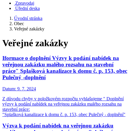
Zpravodaj
Úřední deska
Úvodní stránka
Obec
Veřejné zakázky
Veřejné zakázky
Iformace o doplnění Výzvy k podání nabídek na
veřejnou zakázku malého rozsahu na stavební
práce" Splašková kanalizace k domu č. p. 153, obec
Pulečný -doplnění
Datum:
9. 7. 2024
Z důvodu chyby v položkovém rozpočtu vyhlašujeme " Doplnění
výzvy k podání nabídek na veřejnou zakázku malého rozsahu na
stavební práce:
"Splašková kanalizace k domu č. p. 153, obec Pulečný - doplnění"
Výzva k podání nabídek na veřejnou zakázku