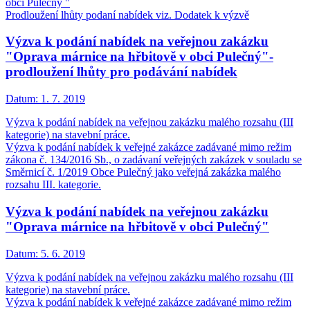
obci Pulečný "
Prodloužení lhůty podaní nabídek viz. Dodatek k výzvě
Výzva k podání nabídek na veřejnou zakázku
"Oprava márnice na hřbitově v obci Pulečný"-
prodloužení lhůty pro podávání nabídek
Datum:
1. 7. 2019
Výzva k podání nabídek na veřejnou zakázku malého rozsahu (III
kategorie) na stavební práce.
Výzva k podání nabídek k veřejné zakázce zadávané mimo režim
zákona č. 134/2016 Sb., o zadávaní veřejných zakázek v souladu se
Směrnicí č. 1/2019 Obce Pulečný jako veřejná zakázka malého
rozsahu III. kategorie.
Výzva k podání nabídek na veřejnou zakázku
"Oprava márnice na hřbitově v obci Pulečný"
Datum:
5. 6. 2019
Výzva k podání nabídek na veřejnou zakázku malého rozsahu (III
kategorie) na stavební práce.
Výzva k podání nabídek k veřejné zakázce zadávané mimo režim