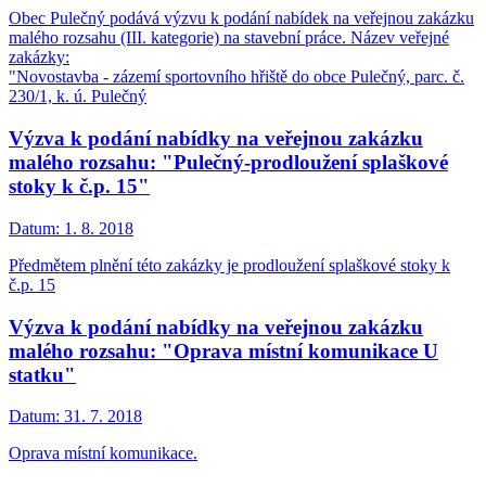
Obec Pulečný podává výzvu k podání nabídek na veřejnou zakázku
malého rozsahu (III. kategorie) na stavební práce. Název veřejné
zakázky:
"Novostavba - zázemí sportovního hřiště do obce Pulečný, parc. č.
230/1, k. ú. Pulečný
Výzva k podání nabídky na veřejnou zakázku
malého rozsahu: "Pulečný-prodloužení splaškové
stoky k č.p. 15"
Datum:
1. 8. 2018
Předmětem plnění této zakázky je prodloužení splaškové stoky k
č.p. 15
Výzva k podání nabídky na veřejnou zakázku
malého rozsahu: "Oprava místní komunikace U
statku"
Datum:
31. 7. 2018
Oprava místní komunikace.