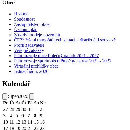
Obec
Historie
Současnost
Zastupitelstvo obce
Územní plán
Zásady prodeje pozemků
ČEZ: řešení mimořádných situací v distribuční soustavě
Profil zadavatele
Veřejné zakázky
Plán rozvoje obce Pulečný na rok 2021 - 2027
Plán rozvoje sportu obce Pulečný na rok 2021 - 2027
Virtuální prohlídky obce
Jednací řád r. 2026
Kalendář
Srpen
2026
Po
Út
St
Čt
Pá
So
Ne
27
28
29
30
31
1
2
3
4
5
6
7
8
9
10
11
12
13
14
15
16
17
18
19
20
21
22
23