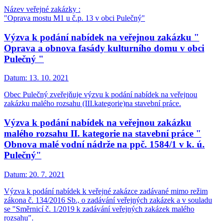
Název veřejné zakázky :
"Oprava mostu M1 u č.p. 13 v obci Pulečný"
Výzva k podání nabídek na veřejnou zakázku "
Oprava a obnova fasády kulturního domu v obci
Pulečný "
Datum:
13. 10. 2021
Obec Pulečný zveřejňuje výzvu k podání nabídek na veřejnou
zakázku malého rozsahu (III.kategorie)na stavební práce.
Výzva k podání nabídek na veřejnou zakázku
malého rozsahu II. kategorie na stavební práce "
Obnova malé vodní nádrže na ppč. 1584/1 v k. ú.
Pulečný"
Datum:
20. 7. 2021
Výzva k podání nabídek k veřejné zakázce zadávané mimo režim
zákona č. 134/2016 Sb., o zadávání veřejných zakázek a v souladu
se "Směrnicí č. 1/2019 k zadávání veřejných zakázek malého
rozsahu".