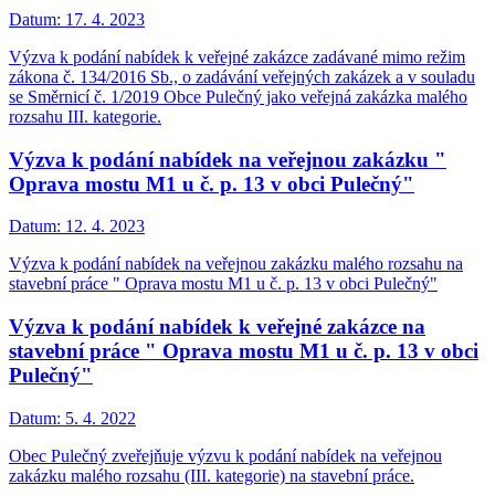
Datum:
17. 4. 2023
Výzva k podání nabídek k veřejné zakázce zadávané mimo režim
zákona č. 134/2016 Sb., o zadávání veřejných zakázek a v souladu
se Směrnicí č. 1/2019 Obce Pulečný jako veřejná zakázka malého
rozsahu III. kategorie.
Výzva k podání nabídek na veřejnou zakázku "
Oprava mostu M1 u č. p. 13 v obci Pulečný"
Datum:
12. 4. 2023
Výzva k podání nabídek na veřejnou zakázku malého rozsahu na
stavební práce " Oprava mostu M1 u č. p. 13 v obci Pulečný"
Výzva k podání nabídek k veřejné zakázce na
stavební práce " Oprava mostu M1 u č. p. 13 v obci
Pulečný"
Datum:
5. 4. 2022
Obec Pulečný zveřejňuje výzvu k podání nabídek na veřejnou
zakázku malého rozsahu (III. kategorie) na stavební práce.