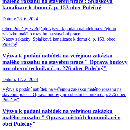
malého rozsahu na stavební práce : Splašková
kanalizace k domu č. p. 153 obec Pulečný
Datum:
28. 6. 2024
Obec Pulečný zveřejňuje výzvu k podání nabídek na veřejnou
zakázku malého rozsahu na stavební práce .
Název zakázky: Splašková kanalizace k domu č. p. 153, obec
Pulečný
Výzva k podání nabídek na veřejnou zakázku
malého rozsahu na stavební práce " Oprava budovy
pro obecní techniku č. p. 276 obec Pulečný"
Datum:
12. 2. 2024
Výzva k podání nabídek na veřejnou zakázku malého rozsahu na
stavební práce " Oprava budovy pro obecní techniku č. p. 276 obec
Pulečný"
Výzva k podání nabídek na veřejnou zakázku
malého rozsahu " Oprava místních komunikací v
obci Pulečný"