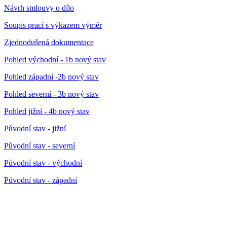
Návrh smlouvy o dílo
Soupis prací s výkazem výměr
Zjednodušená dokumentace
Pohled východní - 1b nový stav
Pohled západní -2b nový stav
Pohled severní - 3b nový stav
Pohled jižní - 4b nový stav
Původní stav - jižní
Původní stav - severní
Původní stav - východní
Původní stav - západní