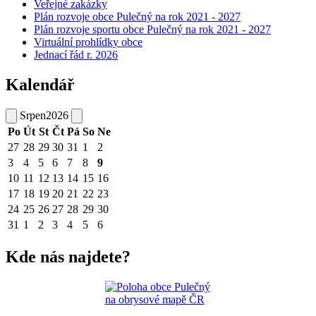
Veřejné zakázky
Plán rozvoje obce Pulečný na rok 2021 - 2027
Plán rozvoje sportu obce Pulečný na rok 2021 - 2027
Virtuální prohlídky obce
Jednací řád r. 2026
Kalendář
Srpen
2026
Po
Út
St
Čt
Pá
So
Ne
27
28
29
30
31
1
2
3
4
5
6
7
8
9
10
11
12
13
14
15
16
17
18
19
20
21
22
23
24
25
26
27
28
29
30
31
1
2
3
4
5
6
Kde nás najdete?