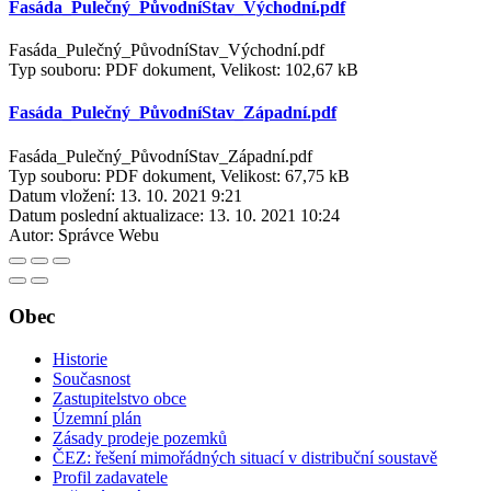
Fasáda_Pulečný_PůvodníStav_Východní.pdf
Fasáda_Pulečný_PůvodníStav_Východní.pdf
Typ souboru: PDF dokument, Velikost: 102,67 kB
Fasáda_Pulečný_PůvodníStav_Západní.pdf
Fasáda_Pulečný_PůvodníStav_Západní.pdf
Typ souboru: PDF dokument, Velikost: 67,75 kB
Datum vložení:
13. 10. 2021 9:21
Datum poslední aktualizace:
13. 10. 2021 10:24
Autor:
Správce Webu
Obec
Historie
Současnost
Zastupitelstvo obce
Územní plán
Zásady prodeje pozemků
ČEZ: řešení mimořádných situací v distribuční soustavě
Profil zadavatele