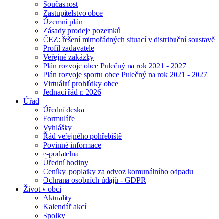
Současnost
Zastupitelstvo obce
Územní plán
Zásady prodeje pozemků
ČEZ: řešení mimořádných situací v distribuční soustavě
Profil zadavatele
Veřejné zakázky
Plán rozvoje obce Pulečný na rok 2021 - 2027
Plán rozvoje sportu obce Pulečný na rok 2021 - 2027
Virtuální prohlídky obce
Jednací řád r. 2026
Úřad
Úřední deska
Formuláře
Vyhlášky
Řád veřejného pohřebiště
Povinné informace
e-podatelna
Úřední hodiny
Ceníky, poplatky za odvoz komunálního odpadu
Ochrana osobních údajů - GDPR
Život v obci
Aktuality
Kalendář akcí
Spolky