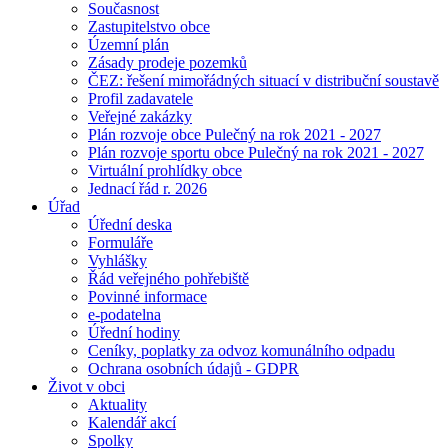
Současnost
Zastupitelstvo obce
Územní plán
Zásady prodeje pozemků
ČEZ: řešení mimořádných situací v distribuční soustavě
Profil zadavatele
Veřejné zakázky
Plán rozvoje obce Pulečný na rok 2021 - 2027
Plán rozvoje sportu obce Pulečný na rok 2021 - 2027
Virtuální prohlídky obce
Jednací řád r. 2026
Úřad
Úřední deska
Formuláře
Vyhlášky
Řád veřejného pohřebiště
Povinné informace
e-podatelna
Úřední hodiny
Ceníky, poplatky za odvoz komunálního odpadu
Ochrana osobních údajů - GDPR
Život v obci
Aktuality
Kalendář akcí
Spolky