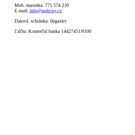
Mob. starostka: 775 574 239
E-mail:
info@pulecny.cz
Datová schránka: 6bgaxkv
č.účtu: Komerční banka 14427451/0100