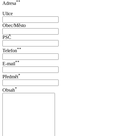
**
Adresa
Ulice
Obec/Město
PSČ
**
Telefon
**
E-mail
*
Předmět
*
Obsah