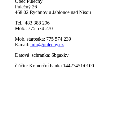
Obec Pulečný
Pulečný 26
468 02 Rychnov u Jablonce nad Nisou
Tel.: 483 388 296
Mob.: 775 574 270
Mob. starostka: 775 574 239
E-mail:
info@pulecny.cz
Datová schránka: 6bgaxkv
č.účtu: Komerční banka 14427451/0100