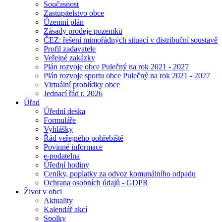
Současnost
Zastupitelstvo obce
Územní plán
Zásady prodeje pozemků
ČEZ: řešení mimořádných situací v distribuční soustavě
Profil zadavatele
Veřejné zakázky
Plán rozvoje obce Pulečný na rok 2021 - 2027
Plán rozvoje sportu obce Pulečný na rok 2021 - 2027
Virtuální prohlídky obce
Jednací řád r. 2026
Úřad
Úřední deska
Formuláře
Vyhlášky
Řád veřejného pohřebiště
Povinné informace
e-podatelna
Úřední hodiny
Ceníky, poplatky za odvoz komunálního odpadu
Ochrana osobních údajů - GDPR
Život v obci
Aktuality
Kalendář akcí
Spolky