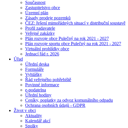
Současnost
Zastupitelstvo obce
Územní plán
Zásady prodeje pozemků
ČEZ: řešení mimořádných situací v distribuční soustavě
Profil zadavatele
Veřejné zakázky
Plán rozvoje obce Pulečný na rok 2021 - 2027
Plán rozvoje sportu obce Pulečný na rok 2021 - 2027
Virtuální prohlídky obce
Jednací řád r. 2026
Úřad
Úřední deska
Formuláře
Vyhlášky
Řád veřejného pohřebiště
Povinné informace
e-podatelna
Úřední hodiny
Ceníky, poplatky za odvoz komunálního odpadu
Ochrana osobních údajů - GDPR
Život v obci
Aktuality
Kalendář akcí
Spolky