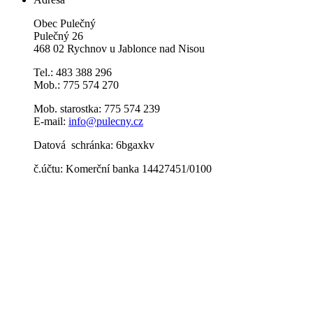
Obec Pulečný
Pulečný 26
468 02 Rychnov u Jablonce nad Nisou
Tel.: 483 388 296
Mob.: 775 574 270
Mob. starostka: 775 574 239
E-mail:
info@pulecny.cz
Datová schránka: 6bgaxkv
č.účtu: Komerční banka 14427451/0100