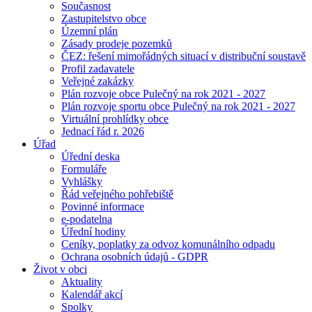
Současnost
Zastupitelstvo obce
Územní plán
Zásady prodeje pozemků
ČEZ: řešení mimořádných situací v distribuční soustavě
Profil zadavatele
Veřejné zakázky
Plán rozvoje obce Pulečný na rok 2021 - 2027
Plán rozvoje sportu obce Pulečný na rok 2021 - 2027
Virtuální prohlídky obce
Jednací řád r. 2026
Úřad
Úřední deska
Formuláře
Vyhlášky
Řád veřejného pohřebiště
Povinné informace
e-podatelna
Úřední hodiny
Ceníky, poplatky za odvoz komunálního odpadu
Ochrana osobních údajů - GDPR
Život v obci
Aktuality
Kalendář akcí
Spolky