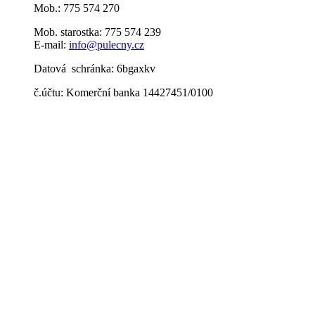
Mob.: 775 574 270
Mob. starostka: 775 574 239
E-mail:
info@pulecny.cz
Datová schránka: 6bgaxkv
č.účtu: Komerční banka 14427451/0100