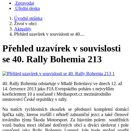
Zpravodaj
Úřední deska
Úvodní stránka
Život v obci
Aktuality
Přehled uzavírek v souvislosti se 40....
Přehled uzavírek v souvislosti
se 40. Rally Bohemia 213
40. Rally Bohemia odstartuje v Mladé Boleslavy ve dnech 12. až
14. července 2013 jako FIA Evropského poháru s nejvyšším
koeficientem 10 a současně i Mediasport.cz mezinárodního
mistrovství České republiky v rally.
Na tratích rychlostních zkoušek se představí kompletní domácí
špička rally, kterou rozšíří i někteří zahraniční jezci a také členové
továrního týmu Škoda Motorsport. Za hlavním polem soutěžních
vozů budou moci občané dotčených obcí a diváci sledovat i pole
označené jako Rylly Bohemia Legend, kde bude možné spatřit