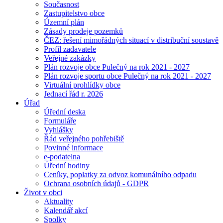
Současnost
Zastupitelstvo obce
Územní plán
Zásady prodeje pozemků
ČEZ: řešení mimořádných situací v distribuční soustavě
Profil zadavatele
Veřejné zakázky
Plán rozvoje obce Pulečný na rok 2021 - 2027
Plán rozvoje sportu obce Pulečný na rok 2021 - 2027
Virtuální prohlídky obce
Jednací řád r. 2026
Úřad
Úřední deska
Formuláře
Vyhlášky
Řád veřejného pohřebiště
Povinné informace
e-podatelna
Úřední hodiny
Ceníky, poplatky za odvoz komunálního odpadu
Ochrana osobních údajů - GDPR
Život v obci
Aktuality
Kalendář akcí
Spolky